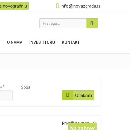
e novogradnju
info@novazgrada.rs
Pretraga...
O NAMA
INVESTITORU
KONTAKT
 м²
Soba
Odabrati
Prikaži na mapi
Na zahtev