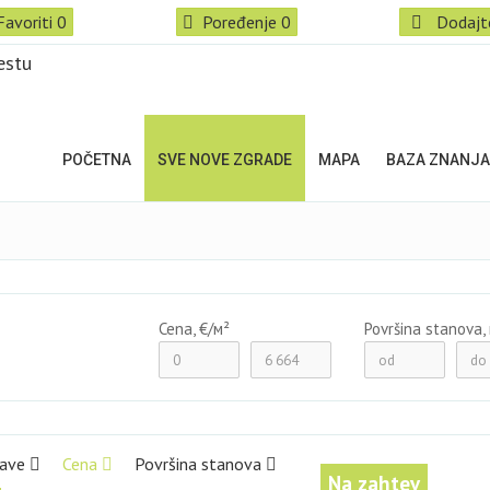
Favoriti
0
Poređenje
0
Dodajt
POČETNA
SVE NOVE ZGRADE
MAPA
BAZA ZNANJA
Cena, €/м²
Površina stanova,
jave
Cena
Površina stanova
Na zahtev