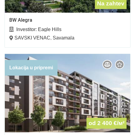
Na zahtev
BW Alegra
Investitor:
Eagle Hills
SAVSKI VENAC
,
Savamala
Lokacija u pripremi
od 2 400
€/м²