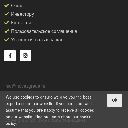
О нас
Инвестору
Контакты
Пользовательское соглашение
Условия использования
info@novazgrada.rs
We use cookies to ensure we give you the best
Белград
, Стари град,
Тадеуша Кошчушка, 92
ok
experience on our website. If you continue, we'll
Время работы с 9-00 до 18-00 пон - пят
assume that you are happy to receive all cookies
on our website. Find out more about our cookie
Copyright 2026 | Все права защищены.
policy.