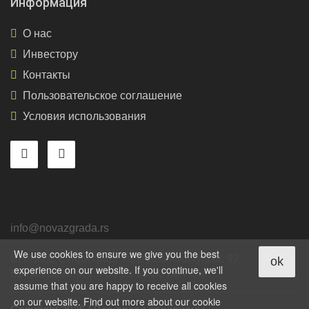
Информация
О нас
Инвестору
Контакты
Пользовательское соглашение
Условия использования
info@novazgrada.rs
We use cookies to ensure we give you the best
Белград
, Стари град,
Тадеуша Кошчушка, 92
ok
experience on our website. If you continue, we'll
Время работы с 9-00 до 18-00 пон - пят
assume that you are happy to receive all cookies
on our website. Find out more about our cookie