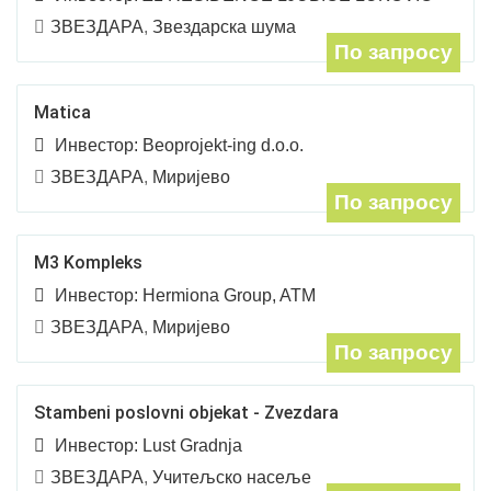
ЗВЕЗДАРА
,
Звездарска шума
По запросу
Matica
Инвестор:
Beoprojekt-ing d.o.o.
ЗВЕЗДАРА
,
Миријево
По запросу
M3 Kompleks
Инвестор:
Hermiona Group, ATM
ЗВЕЗДАРА
,
Миријево
По запросу
Stambeni poslovni objekat - Zvezdara
Инвестор:
Lust Gradnja
ЗВЕЗДАРА
,
Учитељско насеље