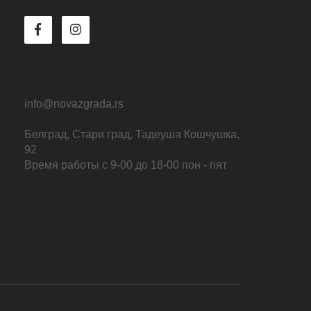
info@novazgrada.rs
Белград
, Стари град,
Тадеуша Кошчушка,
92
Время работы с 9-00 до 18-00 пон - пят