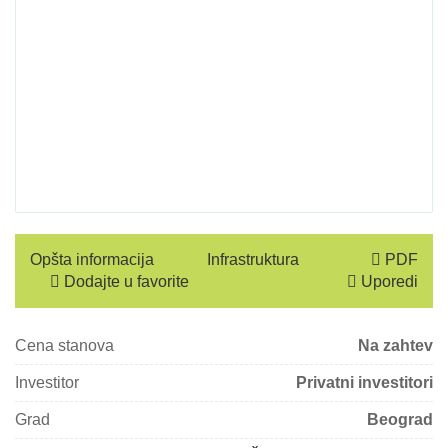
Opšta informacija
Infrastruktura
PDF
Dodajte u favorite
Uporedi
Cena stanova
Na zahtev
Investitor
Privatni investitori
Grad
Beograd