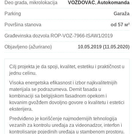
Deo grada, mikrolokacija
VOŽDOVAC
,
Autokomanda
Parking
Garaža
Površina stanova
od 57 м²
Građevinska dozvola ROP-VOZ-7966-ISAW1/2019
Objavljeno (ažurirano)
10.05.2019 (11.05.2020)
Cilj projekta je da spoji, kvalitet, estetiku i praktičnost u
jednu celinu.
Visoka energetska efikasnost i izbor najkvalitetnijih
materijala se podrazumeva. Demit fasada u
kombinaciji sa belgijskom fasadnom opekom i
kovanim gvožđem dovoljno govore o kvalitetu i estetici
eksterijera.
Predviđeno je korišćenje najmodernijih tehnologija
vezanih za kontrolu uređaja za videonadzor, interfon i
kontrolisanje pojedinih uređaja u stambenom prostoru.