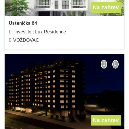
Na zahtev
Ustanička 84
Investitor:
Lux Residence
VOŽDOVAC
Na zahtev