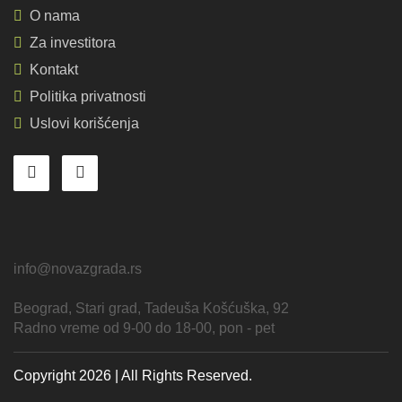
O nama
Za investitora
Kontakt
Politika privatnosti
Uslovi korišćenja
info@novazgrada.rs
Beograd
, Stari grad,
Tadeuša Košćuška, 92
Radno vreme od 9-00 do 18-00, pon - pet
Copyright 2026 | All Rights Reserved.