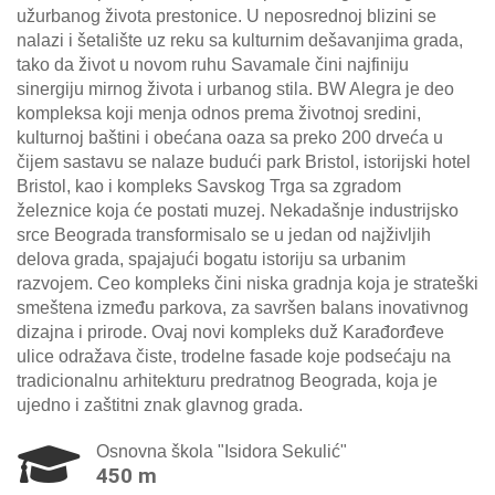
užurbanog života prestonice. U neposrednoj blizini se
nalazi i šetalište uz reku sa kulturnim dešavanjima grada,
tako da život u novom ruhu Savamale čini najfiniju
sinergiju mirnog života i urbanog stila. BW Alegra je deo
kompleksa koji menja odnos prema životnoj sredini,
kulturnoj baštini i obećana oaza sa preko 200 drveća u
čijem sastavu se nalaze budući park Bristol, istorijski hotel
Bristol, kao i kompleks Savskog Trga sa zgradom
železnice koja će postati muzej. Nekadašnje industrijsko
srce Beograda transformisalo se u jedan od najživljih
delova grada, spajajući bogatu istoriju sa urbanim
razvojem. Ceo kompleks čini niska gradnja koja je strateški
smeštena između parkova, za savršen balans inovativnog
dizajna i prirode. Ovaj novi kompleks duž Karađorđeve
ulice odražava čiste, trodelne fasade koje podsećaju na
tradicionalnu arhitekturu predratnog Beograda, koja je
ujedno i zaštitni znak glavnog grada.
Osnovna škola "Isidora Sekulić"
450 m