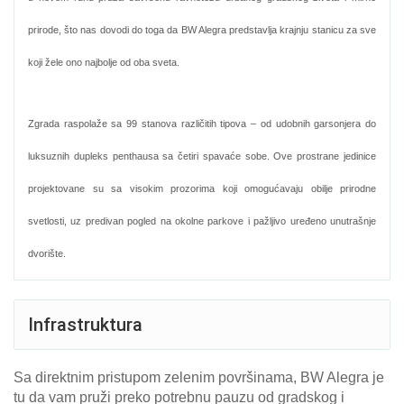
prirode, što nas dovodi do toga da BW Alegra predstavlja krajnju stanicu za sve
koji žele ono najbolje od oba sveta.
Zgrada raspolaže sa 99 stanova različitih tipova – od udobnih garsonjera do
luksuznih dupleks penthausa sa četiri spavaće sobe. Ove prostrane jedinice
projektovane su sa visokim prozorima koji omogućavaju obilje prirodne
svetlosti, uz predivan pogled na okolne parkove i pažljivo uređeno unutrašnje
dvorište.
Infrastruktura
Sa direktnim pristupom zelenim površinama, BW Alegra je
tu da vam pruži preko potrebnu pauzu od gradskog i