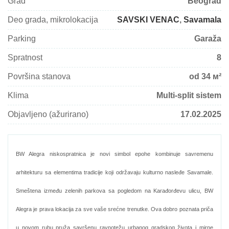
Grad
Beograd
Deo grada, mikrolokacija
SAVSKI VENAC
,
Savamala
Parking
Garaža
Spratnost
8
Površina stanova
od 34 м²
Klima
Multi-split sistem
Objavljeno (ažurirano)
17.02.2025
BW Alegra niskospratnica je novi simbol epohe kombinuje savremenu
arhitekturu sa elementima tradicije koji održavaju kulturno nasleđe Savamale.
Smeštena između zelenih parkova sa pogledom na Karađorđevu ulicu, BW
Alegra je prava lokacija za sve vaše srećne trenutke. Ova dobro poznata priča
u novom ruhu pruža savršenu ravnotežu urbanog gradskog života i mirne