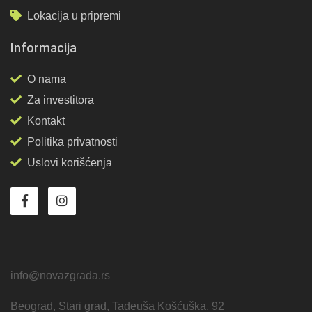
Lokacija u pripremi
Informacija
O nama
Za investitora
Kontakt
Politika privatnosti
Uslovi korišćenja
info@novazgrada.rs
Beograd
, Stari grad,
Tadeuša Košćuška, 92