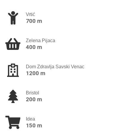
Vrtić
700 m
Zelena Pijaca
400 m
Dom Zdravlja Savski Venac
1200 m
Bristol
200 m
Idea
150 m