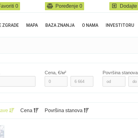
avoriti
0
Poređenje
0
Dodajte
E ZGRADE
MAPA
BAZA ZNANJA
O NAMA
INVESTITORU
Cena, €/м²
Površina stanova
jave
Cena
Površina stanova