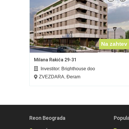
Na zahtev
Milana Rakića 29-31
Investitor:
Brighthouse doo
ZVEZDARA
,
Đeram
Reon Beograda
Popula