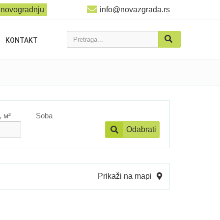
 novogradnju
info@novazgrada.rs
Pretraga...
KONTAKT
, м²
Soba
Odabrati
Prikaži na mapi