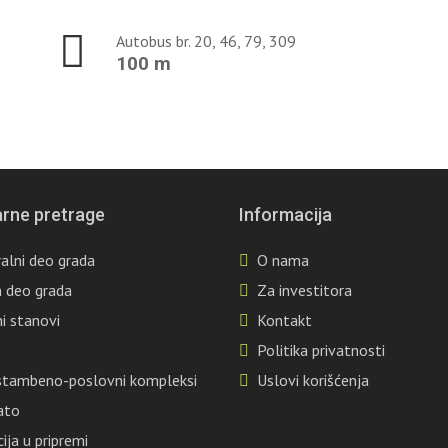
Autobus br. 20, 46, 79, 309
100 m
rne pretrage
Informacija
alni deo grada
O nama
n deo grada
Za investitora
ni stanovi
Kontakt
Politika privatnosti
 stambeno-poslovni kompleksi
Uslovi korišćenja
ato
ija u pripremi