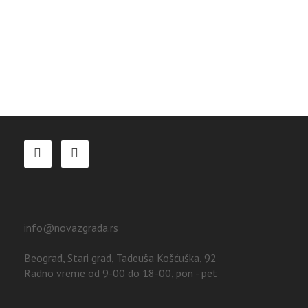
info@novazgrada.rs
Beograd
, Stari grad,
Tadeuša Košćuška, 92
Radno vreme od 9-00 do 18-00, pon - pet