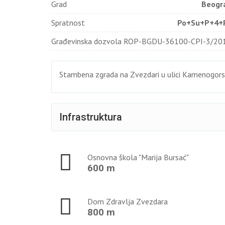
Grad
Beogr
Spratnost
Po+Su+P+4+
Građevinska dozvola ROP-BGDU-36100-CPI-3/20
Stambena zgrada na Zvezdari u ulici Kamenogors
Infrastruktura
Osnovna škola "Marija Bursać"
600 m
Dom Zdravlja Zvezdara
800 m