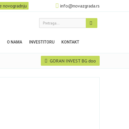
e novogradnju
info@novazgrada.rs
Pretraga...
O NAMA
INVESTITORU
KONTAKT
GORAN INVEST BG doo