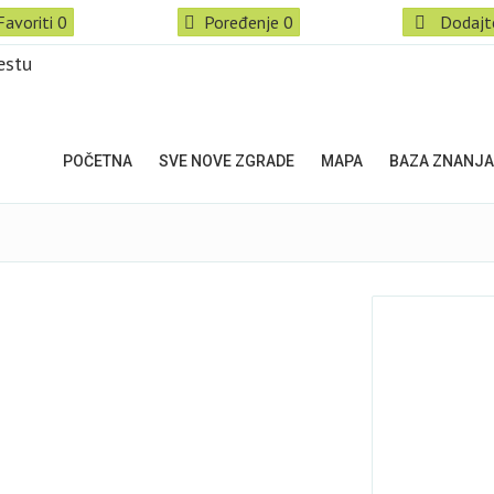
Favoriti
0
Poređenje
0
Dodajt
POČETNA
SVE NOVE ZGRADE
MAPA
BAZA ZNANJA