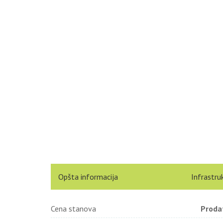
Opšta informacija
Infrastru
Cena stanova
Proda