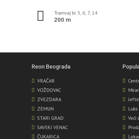
Tramvaj br. 5, 6, 7, 14
200 m
Reon Beograda
Popula
VRAČAR
Centr
VOŽDOVAC
Mira
ZVEZDARA
Jefti
ZEMUN
Luks
STARI GRAD
Veći
SAVSKI VENAC
Prod
ČUKARICA
Lokac