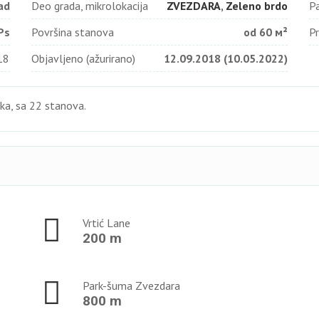
ad
Deo grada, mikrolokacija
ZVEZDARA
,
Zeleno brdo
Pa
Ps
Površina stanova
od 60 м²
Pr
18
Objavljeno (ažurirano)
12.09.2018 (10.05.2022)
ka, sa 22 stanova.
Vrtić Lane
200 m
Park-šuma Zvezdara
800 m