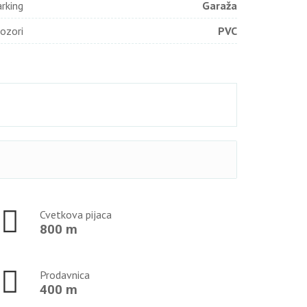
rking
Garaža
ozori
PVC
Cvetkova pijaca
800 m
Prodavnica
400 m