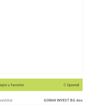
ajte u favorite
Uporedi
vestitor
GORAN INVEST BG doo