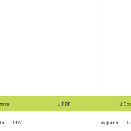
ktura
PDF
Dod
to
PDV
uključen
In