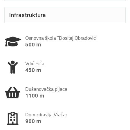
Infrastruktura
Osnovna škola "Dositej Obradovic"
500 m
Vrtić Fića
450 m
Dušanovačka pijaca
1100 m
Dom zdravlja Vračar
900 m