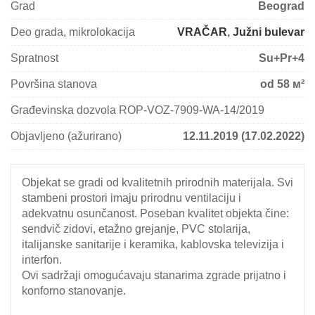
Grad
Beograd
Deo grada, mikrolokacija
VRAČAR
,
Južni bulevar
Spratnost
Su+Pr+4
Površina stanova
od 58 м²
Građevinska dozvola ROP-VOZ-7909-WA-14/2019
Objavljeno (ažurirano)
12.11.2019 (17.02.2022)
Objekat se gradi od kvalitetnih prirodnih materijala. Svi
stambeni prostori imaju prirodnu ventilaciju i
adekvatnu osunčanost. Poseban kvalitet objekta čine:
sendvič zidovi, etažno grejanje, PVC stolarija,
italijanske sanitarije i keramika, kablovska televizija i
interfon.
Ovi sadržaji omogućavaju stanarima zgrade prijatno i
konforno stanovanje.