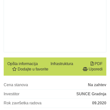
Opšta informacija
Infrastruktura
PDF
Dodajte u favorite
Uporedi
Cena stanova
Na zahtev
Investitor
SUNCE Gradnja
Rok završetka radova
09.2020