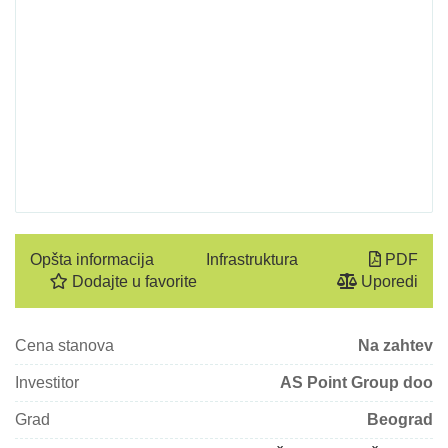
Opšta informacija
Infrastruktura
PDF
Dodajte u favorite
Uporedi
Cena stanova
Na zahtev
Investitor
AS Point Group doo
Grad
Beograd