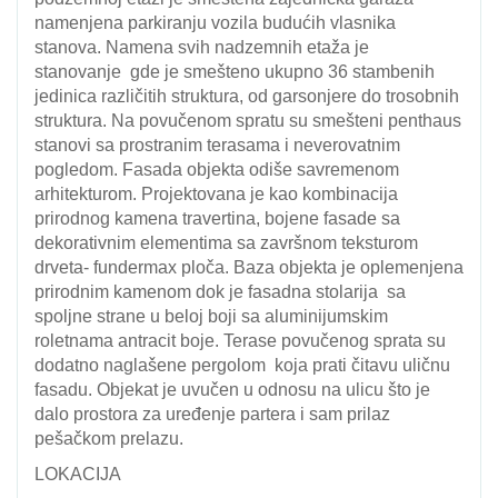
namenjena parkiranju vozila budućih vlasnika
stanova. Namena svih nadzemnih etaža je
stanovanje gde je smešteno ukupno 36 stambenih
jedinica različitih struktura, od garsonjere do trosobnih
struktura. Na povučenom spratu su smešteni penthaus
stanovi sa prostranim terasama i neverovatnim
pogledom. Fasada objekta odiše savremenom
arhitekturom. Projektovana je kao kombinacija
prirodnog kamena travertina, bojene fasade sa
dekorativnim elementima sa završnom teksturom
drveta- fundermax ploča. Baza objekta je oplemenjena
prirodnim kamenom dok je fasadna stolarija sa
spoljne strane u beloj boji sa aluminijumskim
roletnama antracit boje. Terase povučenog sprata su
dodatno naglašene pergolom koja prati čitavu uličnu
fasadu. Objekat je uvučen u odnosu na ulicu što je
dalo prostora za uređenje partera i sam prilaz
pešačkom prelazu.
LOKACIJA