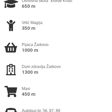
Osnovna škola "Đorđe Krstić"
650 m
Vrtić Magija
350 m
Pijaca Žarkovo
1000 m
Dom zdravlja Žarkovo
1300 m
Maxi
450 m
Autobus br. 56, 87, 89