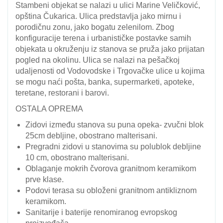
Stambeni objekat se nalazi u ulici Marine Veličković,
opština Čukarica. Ulica predstavlja jako mirnu i
porodičnu zonu, jako bogatu zelenilom. Zbog
konfiguracije terena i urbanističke postavke samih
objekata u okruženju iz stanova se pruža jako prijatan
pogled na okolinu. Ulica se nalazi na pešačkoj
udaljenosti od Vodovodske i Trgovačke ulice u kojima
se mogu naći pošta, banka, supermarketi, apoteke,
teretane, restorani i barovi.
OSTALA OPREMA
Zidovi između stanova su puna opeka- zvučni blok
25cm debljine, obostrano malterisani.
Pregradni zidovi u stanovima su polublok debljine
10 cm, obostrano malterisani.
Oblaganje mokrih čvorova granitnom keramikom
prve klase.
Podovi terasa su obloženi granitnom antikliznom
keramikom.
Sanitarije i baterije renomiranog evropskog