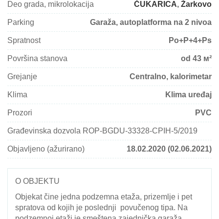
Deo grada, mikrolokacija
ČUKARICA
,
Žarkovo
Parking
Garaža, autoplatforma na 2 nivoa
Spratnost
Po+P+4+Ps
Površina stanova
od 43 м²
Grejanje
Centralno, kalorimetar
Klima
Klima uređaj
Prozori
PVC
Građevinska dozvola ROP-BGDU-33328-CPIH-5/2019
Objavljeno (ažurirano)
18.02.2020 (02.06.2021)
O OBJEKTU
Objekat čine jedna podzemna etaža, prizemlje i pet
spratova od kojih je poslednji povučenog tipa. Na
podzemnoj etaži je smeštena zajednička garaža