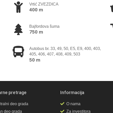
Vrtić ZVEZDICA
400 m
Bajfordova šuma
750 m
Autobus br. 33, 49, 50, Е5, Е9, 400, 403,
405, 406, 407, 408, 409, 503
50 m
rne pretrage
Informacija
tralni deo grada
O nama
an deo grada
Za investitora