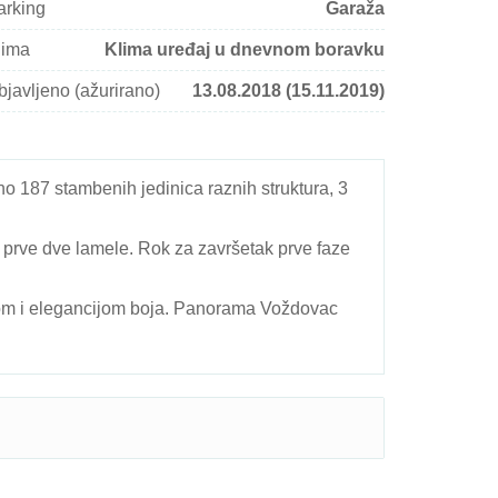
arking
Garaža
lima
Klima uređaj u dnevnom boravku
bjavljeno (ažurirano)
13.08.2018 (15.11.2019)
 187 stambenih jedinica raznih struktura, 3
i prve dve lamele. Rok za završetak prve faze
edom i elegancijom boja. Panorama Voždovac