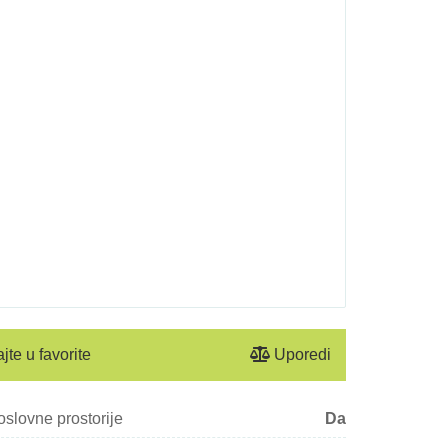
jte u favorite
Uporedi
oslovne prostorije
Da