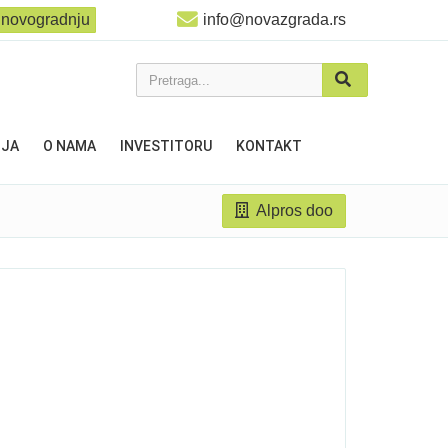
 novogradnju
info@novazgrada.rs
Pretraga...
NJA
O NAMA
INVESTITORU
KONTAKT
Alpros doo