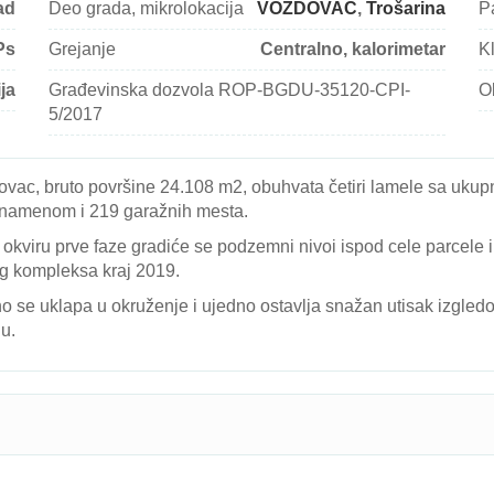
ad
Deo grada, mikrolokacija
VOŽDOVAC
,
Trošarina
P
Ps
Grejanje
Centralno, kalorimetar
K
ja
Građevinska dozvola ROP-BGDU-35120-CPI-
O
5/2017
, bruto površine 24.108 m2, obuhvata četiri lamele sa ukupno
m namenom i 219 garažnih mesta.
u okviru prve faze gradiće se podzemni nivoi ispod cele parcele 
og kompleksa kraj 2019.
o se uklapa u okruženje i ujedno ostavlja snažan utisak izgl
u.