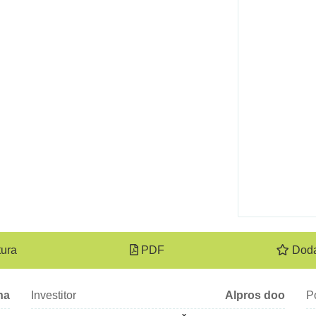
tura
PDF
Doda
na
Investitor
Alpros doo
P