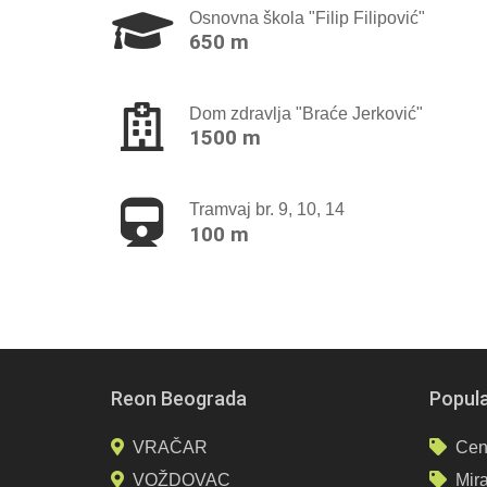
Osnovna škola "Filip Filipović"
650 m
Dom zdravlja "Braće Jerković"
1500 m
Tramvaj br. 9, 10, 14
100 m
Reon Beograda
Popula
VRAČAR
Cen
VOŽDOVAC
Mir