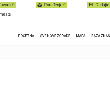
avoriti
0
Poređenje
0
Dodajte
POČETNA
SVE NOVE ZGRADE
MAPA
BAZA ZNA