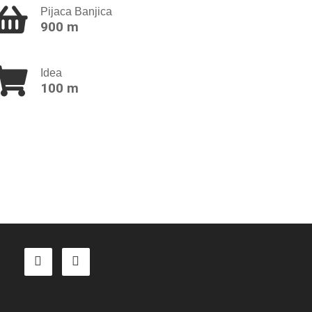
Pijaca Banjica
900 m
Idea
100 m