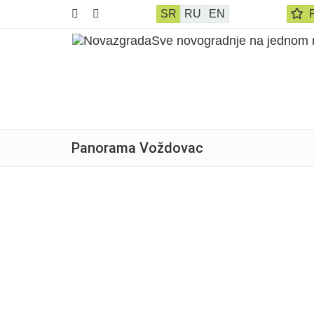
SR
RU
EN
F
Panorama Voždovac
Prodato