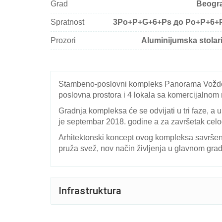
Grad
Beogr
Spratnost
3Po+P+G+6+Ps до Po+P+6+
Prozori
Aluminijumska stolari
Stambeno-poslovni kompleks Panorama Voždovac
poslovna prostora i 4 lokala sa komercijalno
Gradnja kompleksa će se odvijati u tri faze, a 
je septembar 2018. godine a za završetak cel
Arhitektonski koncept ovog kompleksa savršen
pruža svež, nov način življenja u glavnom grad
Infrastruktura