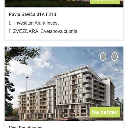
Pavla Savića 31A i 31B
Investitor:
Alura Invest
ZVEZDARA
,
Cvetanova ćuprija
Na zahtev
Viva Residences