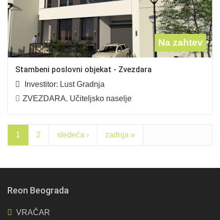
Na zahtev
Stambeni poslovni objekat - Zvezdara
Investitor:
Lust Gradnja
ZVEZDARA
,
Učiteljsko naselje
1
2
sledeća ›
zadnja »
Reon Beograda
VRAČAR