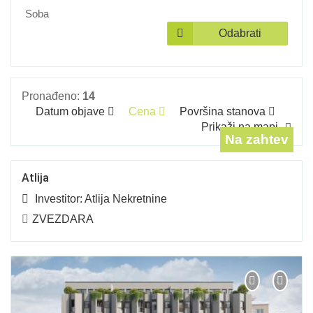
Soba
Odabrati
Pronađeno:
14
Datum objave
Cena
Površina stanova
Prikaži na mapi
Na zahtev
Atlija
Investitor:
Atlija Nekretnine
ZVEZDARA