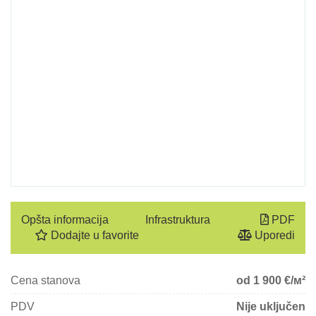
Opšta informacija
Infrastruktura
PDF
Dodajte u favorite
Uporedi
Cena stanova
od 1 900
€/м²
PDV
Nije uključen