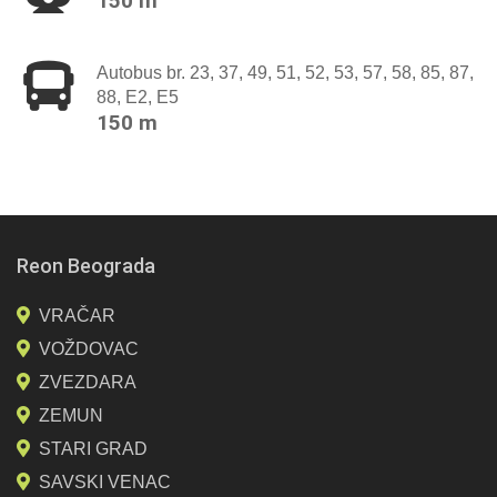
150 m
Autobus br. 23, 37, 49, 51, 52, 53, 57, 58, 85, 87,
88, E2, E5
150 m
Reon Beograda
VRAČAR
VOŽDOVAC
ZVEZDARA
ZEMUN
STARI GRAD
SAVSKI VENAC