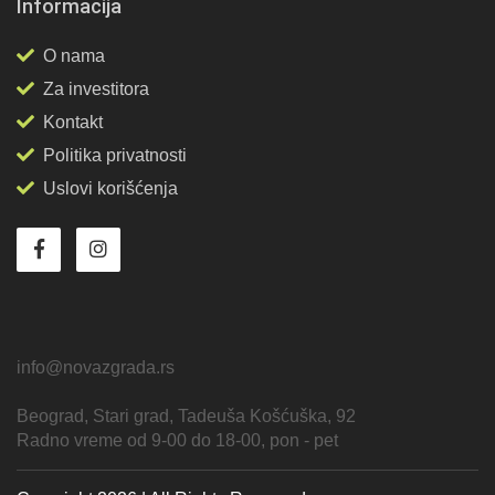
Informacija
O nama
Za investitora
Kontakt
Politika privatnosti
Uslovi korišćenja
info@novazgrada.rs
Beograd
, Stari grad,
Tadeuša Košćuška, 92
Radno vreme od 9-00 do 18-00, pon - pet