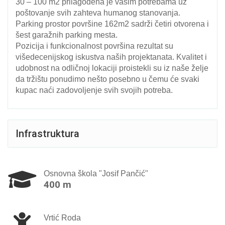
30 – 100 m2 prilagođena je vašim potrebama uz
poštovanje svih zahteva humanog stanovanja.
Parking prostor površine 162m2 sadrži četiri otvorena i
šest garažnih parking mesta.
Pozicija i funkcionalnost površina rezultat su
višedecenijskog iskustva naših projektanata. Kvalitet i
udobnost na odličnoj lokaciji proistekli su iz naše želje
da tržištu ponudimo nešto posebno u čemu će svaki
kupac naći zadovoljenje svih svojih potreba.
Infrastruktura
Osnovna škola "Josif Pančić"
400 m
Vrtić Roda