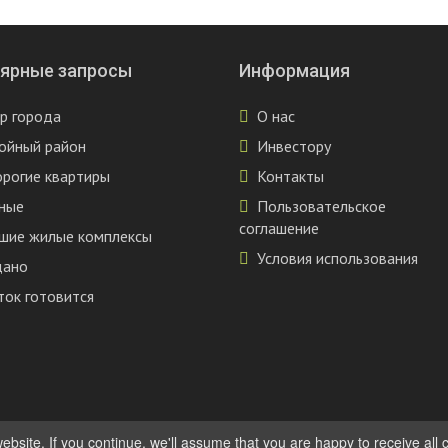
ярные запросы
Информация
р города
О нас
ойный район
Инвестору
рогие квартиры
Контакты
ные
Пользовательское
соглашение
шие жилые комплексы
Условия использования
дано
ток готовится
site. If you continue, we'll assume that you are happy to receive all 