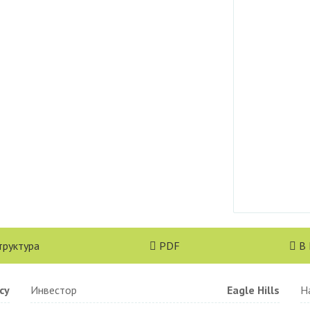
труктура
PDF
В
су
Инвестор
Eagle Hills
Н