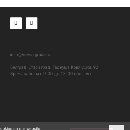
info@novazgrada.rs
Белград
, Стари град,
Тадеуша Кошчушка, 92
Время работы с 9-00 до 18-00 пон - пят
cookies on our website.