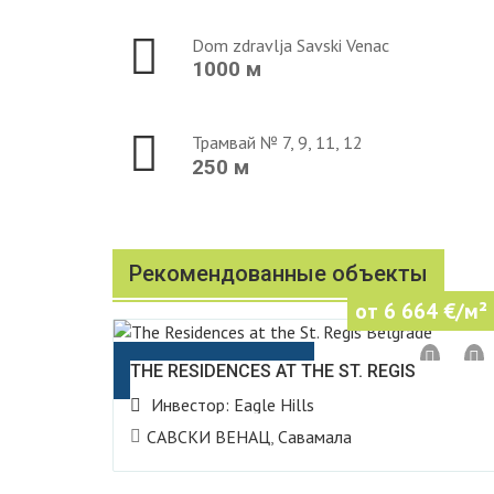
Dom zdravlja Savski Venac
1000 м
Трамвай № 7, 9, 11, 12
250 м
Рекомендованные объекты
от 6 664
€/м²
Belgrade Waterfront
THE RESIDENCES AT THE ST. REGIS
BELGRADE
Инвестор:
Eagle Hills
САВСКИ ВЕНАЦ
,
Савамала