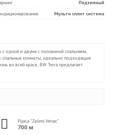
аркинг
Подземный
ондиционирование
Мульти сплит система
 с одной и двумя с половиной спальнями,
р. спальные комнаты, идеально подходящие
нь во всей красе, BW Terra предлагает
Pijaca "Zeleni Venac"
700 м