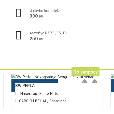
U okviru kompleksa
300 м
Автобус № 78, 83, E1
250 м
По запросу
Belgrade Waterfront
BW PERLA
Инвестор:
Eagle Hills
САВСКИ ВЕНАЦ
,
Савамала