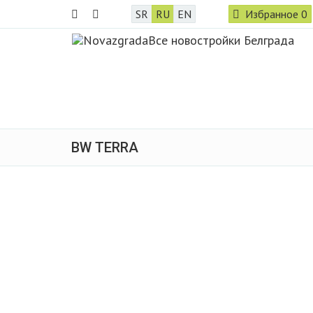
SR
RU
EN
Избранное
0
BW TERRA
Продано