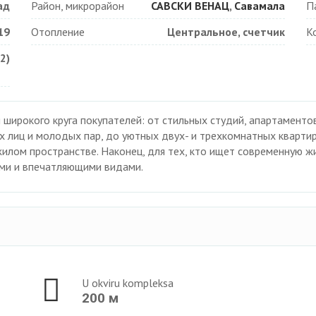
ад
Район, микрорайон
САВСКИ ВЕНАЦ
,
Савамала
П
19
Отопление
Центральное, счетчик
К
2)
широкого круга покупателей: от стильных студий, апартаментов
 лиц и молодых пар, до уютных двух- и трехкомнатных кварти
лом пространстве. Наконец, для тех, кто ищет современную жиз
ями и впечатляющими видами.
U okviru kompleksa
200 м