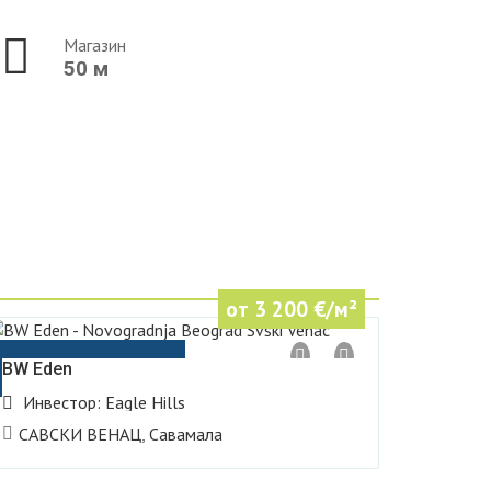
Магазин
50 м
от 3 200
€/м²
Belgrade Waterfront
BW Eden
Инвестор:
Eagle Hills
САВСКИ ВЕНАЦ
,
Савамала