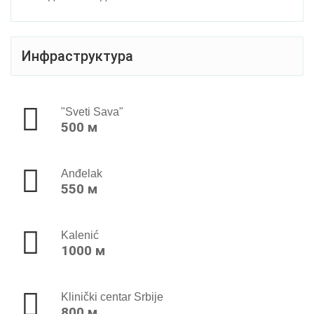
Инфраструктура
"Sveti Sava"
500 м
Anđelak
550 м
Kalenić
1000 м
Klinički centar Srbije
800 м