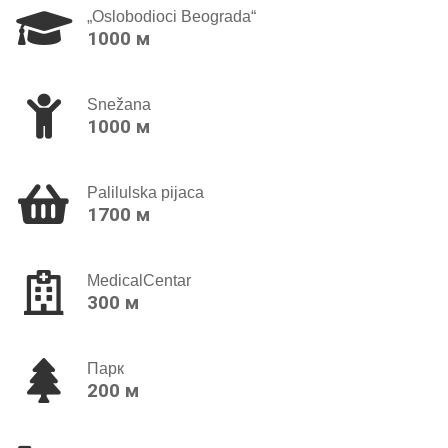
„Oslobodioci Beograda“
1000 м
Snežana
1000 м
Palilulska pijaca
1700 м
MedicalCentar
300 м
Парк
200 м