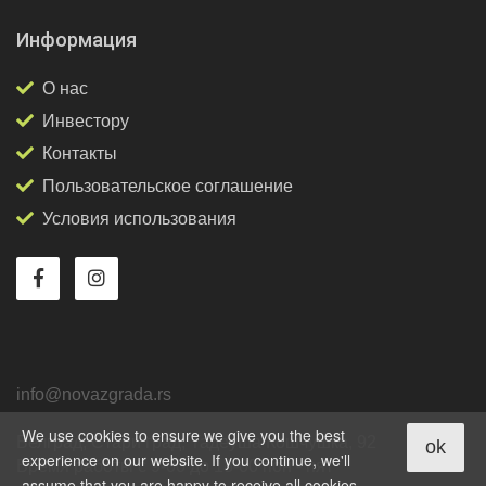
Информация
О нас
Инвестору
Контакты
Пользовательское соглашение
Условия использования
info@novazgrada.rs
We use cookies to ensure we give you the best
Белград
, Стари град,
Тадеуша Кошчушка, 92
ok
experience on our website. If you continue, we'll
Время работы с 9-00 до 18-00 пон - пят
assume that you are happy to receive all cookies