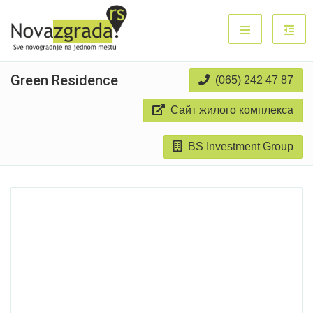
Green Residence
(065) 242 47 87
Сайт жилого комплекса
BS Investment Group
Продано