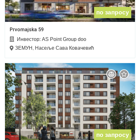
по запросу
Prvomajska 59
Инвестор:
AS Point Group doo
ЗЕМУН
,
Насеље Сава Ковачевић
по запросу