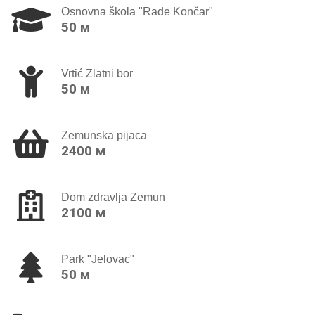
Osnovna škola "Rade Končar"
50 м
Vrtić Zlatni bor
50 м
Zemunska pijaca
2400 м
Dom zdravlja Zemun
2100 м
Park "Jelovac"
50 м