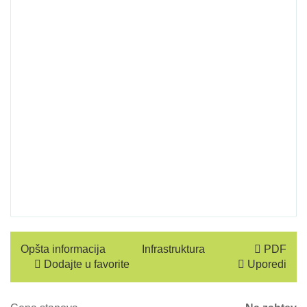
Opšta informacija
Infrastruktura
PDF
Dodajte u favorite
Uporedi