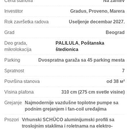
Cena stanova
Na zahtev
Investitor
Gradus, Proveno, Marera
Rok završetka radova
Useljenje decembar 2027.
Grad
Beograd
Deo grada,
PALILULA
,
Poštanska
mikrolokacija
štedionica
Parking
Dvospratna garaža sa 45 parking mesta
Spratnost
7
Površina stanova
od 38 м²
Visina plafona
310 cm (275 cm svetle visine)
Grejanje
Najmodernije vazdušne toplotne pumpe sa
podnim grejanjem i fan-coil uređajima
Prozori
Vrhunski SCHÜCO aluminijumski profili sa
troslojnim staklima i roletnama na elektro-