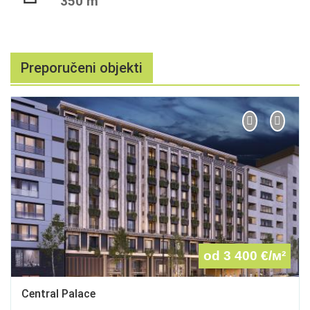
350 m
Preporučeni objekti
od 3 400
€/м²
Central Palace