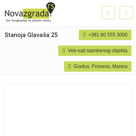
Stanoja Glavaša 25
+381 60 555 3000
Veb-sajt stambenog objekta
Gradus, Proveno, Marera