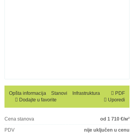
Opšta informacija
Stanovi
Infrastruktura
PDF
Dodajte u favorite
Uporedi
Cena stanova
od 1 710
€/м²
PDV
nije uključen u cenu