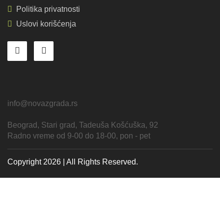
Politika privatnosti
Uslovi korišćenja
info@novazgrada.rs
Beograd
, Stari grad,
Tadeuša Košćuška, 92
Radno vreme od 9-00 do 18-00, pon - pet
Copyright 2026 | All Rights Reserved.