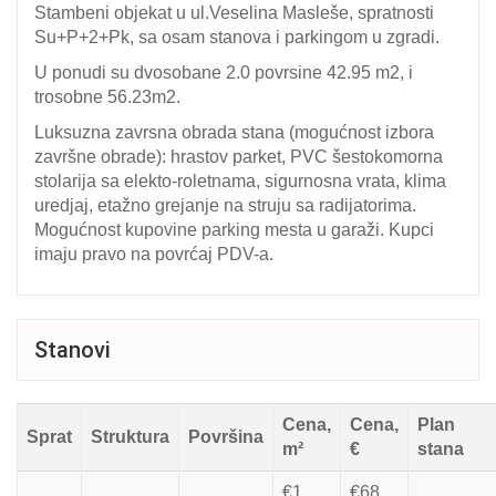
Stambeni objekat u ul.Veselina Masleše, spratnosti
Su+P+2+Pk, sa osam stanova i parkingom u zgradi.
U ponudi su dvosobane 2.0 povrsine 42.95 m2, i
trosobne 56.23m2.
Luksuzna zavrsna obrada stana (mogućnost izbora
završne obrade): hrastov parket, PVC šestokomorna
stolarija sa elekto-roletnama, sigurnosna vrata, klima
uredjaj, etažno grejanje na struju sa radijatorima.
Mogućnost kupovine parking mesta u garaži. Kupci
imaju pravo na povrćaj PDV-a.
Stanovi
Cena,
Cena,
Plan
Sprat
Struktura
Površina
m²
€
stana
€1
€68