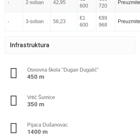
-
2-soban
42,95
Preuzmit
600
720
€1
€89
-
3-soban
56,23
Preuzmit
600
968
Infrastruktura
Osnovna škola "Dugan Dugalić"
450 m
Vrtić Šumice
350 m
Pijaca Dušanovac
1400 m