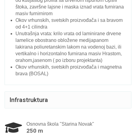
od kutijastog profila sa drvenom ispunom Opšiv
štoka, završne lajsne i maska iznad vrata furnirana
masiv furnirnirom
Okov vrhunskih, svetskih proizvođača i sa bravom
od 4+1 cilindra
Unutrašnja vrata: krilo vrata od laminirane drvene
lamelice obostrano obložene medijapanom
lakirana poliuretanskim lakom na vodenoj bazi, ili
vertikalno i horizontalno furnirana masiv Hrastom,
orahom,jasenom ( po izboru projektanta)
Okov vrhunskih, svetskih proizvođača i magnetna
brava (BOSAL)
Infrastruktura
Osnovna škola "Starina Novak"
250 m