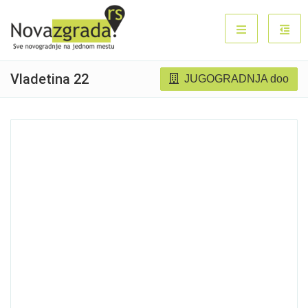
Vladetina 22
JUGOGRADNJA doo
Prodato