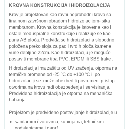
KROVNA KONSTRUKCIJA I HIDROIZOLACIJA
Krov je projektovan kao ravni neprohodni krovo sa
finalnom završnom obradom hidroizolacijom- sika
membranom. Krovna konstukcija je istovetna kao i
ostale međuspratne konstrukcije i realizuje se kao
puna AB ploča. Predviđa se hidroizolacija slobodno
položena preko sloja za pad i tvrdih ploča kamene
vune debljine 22cm. Kao hidroizolaciju je moguće
postaviti membrane tipa PVC, EPDM ili SBS trake .
Hidroizolacija ima zaštitu od UV zračenja, otporna na
termičke promene od -25 ºC do +100 ºC i po
hidroizolaciji se može obezbediti povremeni pristup
otvorima na krovu radi obezbeđenja i servisiranja.
Predviđena hidroizolacija je otporna na mehanička
habanja.
Projektom je predviđeno postavljanje hidroizolacije u
sanitarnim čvorovima, kuhinjama, tehničkim
podstanicama i garaži