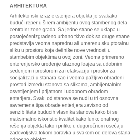
ARHITEKTURA
Arhitektonski izraz eksterijera objekta je svakako
budući reper u širem ambijentu ovog stambenog dela
centralnr zone grada. Sa jedne strane se uklapa u
postojećenizgrađeno urbano tkivo dok sa druge strane
predstavlja veoma naprednu ali umerenu skulptoralnu
sliku u prostoru koja definiše nove vrednosti u
stambebim objektima u ovoj zoni. Veoma primereno
entererijersko uređenje ulaznog foajea sa udobnim
sedenjem i prostorom za relaksaciju i prostor za
socijalizaciju stanara kao i veoma pažljivo obrađeni
prostori između stanova sa slikama, ambijentalnim
osvetljenjem i prijatnom i udobnom obradom
enterijera. Svaki od stanova se nudi u tri osnovna
savremena tipa obrade enterijera zavisno od
senzibiliteta budućih vlasnika stanova kako bi se
maksimalno iskoristio kvalitet kako funkcionalnog
rešenja objekta tako i prilike u dugoročnom osećaju
zadovoljstva tokom boravka u svakom od delova stana
odnosno objekta.