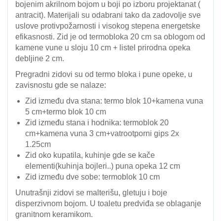
bojenim akrilnom bojom u boji po izboru projektanat (
antracit). Materijali su odabrani tako da zadovolje sve
uslove protivpožarnosti i visokog stepena energetske
efikasnosti. Zid je od termobloka 20 cm sa oblogom od
kamene vune u sloju 10 cm + listel prirodna opeka
debljine 2 cm.
Pregradni zidovi su od termo bloka i pune opeke, u
zavisnostu gde se nalaze:
Zid između dva stana: termo blok 10+kamena vuna
5 cm+termo blok 10 cm
Zid između stana i hodnika: termoblok 20
cm+kamena vuna 3 cm+vatrootporni gips 2x
1.25cm
Zid oko kupatila, kuhinje gde se kače
elementi(kuhinja bojleri..) puna opeka 12 cm
Zid između dve sobe: termoblok 10 cm
Unutrašnji zidovi se malterišu, gletuju i boje
disperzivnom bojom. U toaletu predviđa se oblaganje
granitnom keramikom.