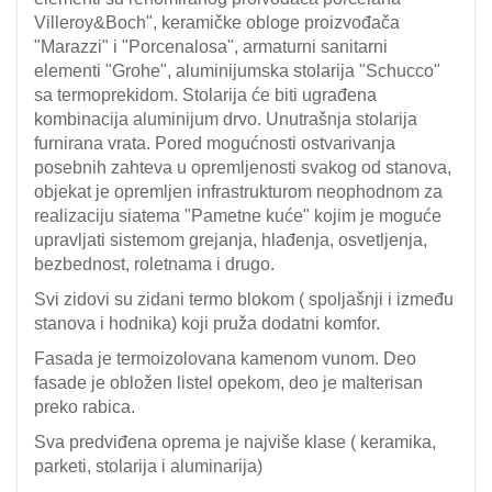
Villeroy&Boch", keramičke obloge proizvođača
"Marazzi" i "Porcenalosa", armaturni sanitarni
elementi "Grohe", aluminijumska stolarija "Schucco"
sa termoprekidom. Stolarija će biti ugrađena
kombinacija aluminijum drvo. Unutrašnja stolarija
furnirana vrata. Pored mogućnosti ostvarivanja
posebnih zahteva u opremljenosti svakog od stanova,
objekat je opremljen infrastrukturom neophodnom za
realizaciju siatema "Pametne kuće" kojim je moguće
upravljati sistemom grejanja, hlađenja, osvetljenja,
bezbednost, roletnama i drugo.
Svi zidovi su zidani termo blokom ( spoljašnji i između
stanova i hodnika) koji pruža dodatni komfor.
Fasada je termoizolovana kamenom vunom. Deo
fasade je obložen listel opekom, deo je malterisan
preko rabica.
Sva predviđena oprema je najviše klase ( keramika,
parketi, stolarija i aluminarija)