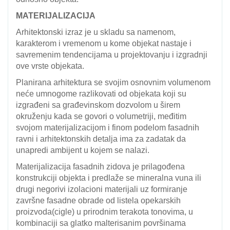
MATERIJALIZACIJA
Arhitektonski izraz je u skladu sa namenom,
karakterom i vremenom u kome objekat nastaje i
savremenim tendencijama u projektovanju i izgradnji
ove vrste objekata.
Planirana arhitektura se svojim osnovnim volumenom
neće umnogome razlikovati od objekata koji su
izgrađeni sa građevinskom dozvolom u širem
okruženju kada se govori o volumetriji, međitim
svojom materijalizacijom i finom podelom fasadnih
ravni i arhitektonskih detalja ima za zadatak da
unapredi ambijent u kojem se nalazi.
Materijalizacija fasadnih zidova je prilagođena
konstrukciji objekta i predlaže se mineralna vuna ili
drugi negorivi izolacioni materijali uz formiranje
završne fasadne obrade od listela opekarskih
proizvoda(cigle) u prirodnim terakota tonovima, u
kombinaciji sa glatko malterisanim površinama