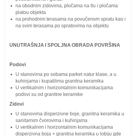
na obodnim zidovima, pločama na tlu i pločama
platou objekta
na prohodnim terasama na povučenom spratu kao i
na svim terasama po spratovima na objektu
UNUTRAŠNJA I SPOLJNA OBRADA POVRŠINA
Podovi
U stanovima po sobama parket natur klase, a u
kuhinjama i kupatilima granitna keramika
U vertikalnim i horizontalnim komunikacijama
podovi su od granitne keramike
Zidovi
U stanovima disperzivne boje, granitna keramika u
sanitarnim čvorovima i kuhinjama
U vertikalnim i horizontalnim komunikacijama
disperzivna boja + granitna keramika u lobiju gde