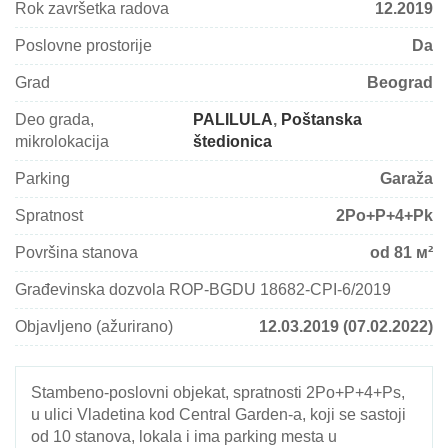
Rok završetka radova
12.2019
Poslovne prostorije
Da
Grad
Beograd
Deo grada,
PALILULA
,
Poštanska
mikrolokacija
štedionica
Parking
Garaža
Spratnost
2Po+P+4+Pk
Površina stanova
od 81 м²
Građevinska dozvola ROP-BGDU 18682-CPI-6/2019
Objavljeno (ažurirano)
12.03.2019 (07.02.2022)
Stambeno-poslovni objekat, spratnosti 2Po+P+4+Ps,
u ulici Vladetina kod Central Garden-a, koji se sastoji
od 10 stanova, lokala i ima parking mesta u