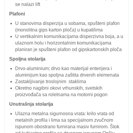
se nalazi lift
Plafoni
U stanovima disperzija u sobama, spušteni plafon
(monolitna gips karton ploča) u kupatilima
U vertikalnim komunikacijama disperzivna boja, a u
ulaznom holu i horizontalnim komunikacijama
planiran je spušteni plafon od gipskartonskih ploča
Spoljna stolarija
Drvo-aluminium; drvo kao materijal enterijera i
aluminijum kao spoljna zaštita drvenih elemenata
Zastakljivanje troslojnim staklima
Okretno nagibni okovi vrhunskih, svetskih
proizvođača sa roletnama na motorni pogon
Unutrašnja stolarija
Ulazna metalna sigurnosna vrata: krilo vrata od
metalnih profila i lima sa specijalnom zvučnom
ispunom obostrano furnirana masiv furnirom. Štok