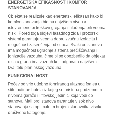
ENERGETSKA EFIKASNOST I KOMFOR
STANOVANJA
Objekat se realizuje kao energetski efikasan kako bi
komfor stanovanja bio na najvišem nivou a
istovremeno bi troškovi grejanja i hlađenja bili veoma
niski. Pored toga slojevi fasadnog zida i prozorski
sistemi garantuju veoma dobru zvučnu izolaciju i
mogućnost zasenčenja od sunca. Svaki od stanova
ima mogućnost ugradnje sistema prečišćavanja i
jonizacije vazduha, čime bi se obezbedilo da objekat
u srcu grada ima vazduh koji odgovara najvišem
kvalitetu planinskog vazduha.
FUNKCIONALNOST
Počev od vrlo udobno formiranog ulaznog foajea u
stilu butique hotela iz kojeg se pristupa podzemnim
nivoima garaže i liftovskoj jedinici koja vodi do
stanova. Mali broj stanova garantuje visok nivo
stanovanja sa optimalnim brojem stanovnika visoke
društvene kategorije.