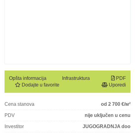
Opšta informacija
Infrastruktura
PDF
Dodajte u favorite
Uporedi
Cena stanova
od 2 700
€/м²
PDV
nije uključen u cenu
Investitor
JUGOGRADNJA doo