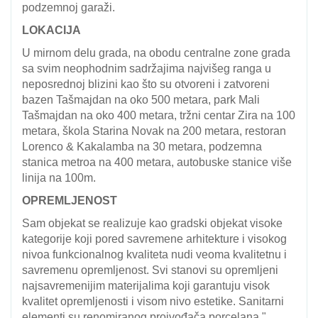
podzemnoj garaži.
LOKACIJA
U mirnom delu grada, na obodu centralne zone grada
sa svim neophodnim sadržajima najvišeg ranga u
neposrednoj blizini kao što su otvoreni i zatvoreni
bazen Tašmajdan na oko 500 metara, park Mali
Tašmajdan na oko 400 metara, tržni centar Zira na 100
metara, škola Starina Novak na 200 metara, restoran
Lorenco & Kakalamba na 30 metara, podzemna
stanica metroa na 400 metara, autobuske stanice više
linija na 100m.
OPREMLJENOST
Sam objekat se realizuje kao gradski objekat visoke
kategorije koji pored savremene arhitekture i visokog
nivoa funkcionalnog kvaliteta nudi veoma kvalitetnu i
savremenu opremljenost. Svi stanovi su opremljeni
najsavremenijim materijalima koji garantuju visok
kvalitet opremljenosti i visom nivo estetike. Sanitarni
elementi su renomiranog proivođača porcelana "