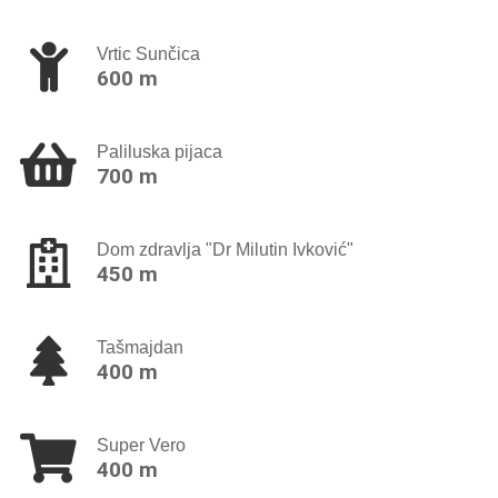
Vrtic Sunčica
600 m
Paliluska pijaca
700 m
Dom zdravlja "Dr Milutin Ivković"
450 m
Tašmajdan
400 m
Super Vero
400 m