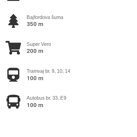
Bajfordova šuma
350 m
Super Vero
200 m
Tramvaj br. 9, 10, 14
100 m
Autobus br. 33, E9
100 m