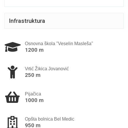
Infrastruktura
Osnovna škola "Veselin Masleša"
1200 m
Vrtić Žikica Jovanović
250 m
Pijačica
1000 m
Opšta bolnica Bel Medic
950 m