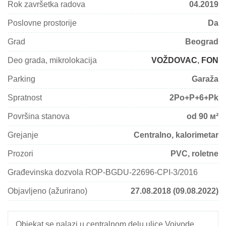
Rok završetka radova
04.2019
Poslovne prostorije
Da
Grad
Beograd
Deo grada, mikrolokacija
VOŽDOVAC
,
FON
Parking
Garaža
Spratnost
2Po+P+6+Pk
Površina stanova
od 90 м²
Grejanje
Centralno, kalorimetar
Prozori
PVC, roletne
Građevinska dozvola ROP-BGDU-22696-CPI-3/2016
Objavljeno (ažurirano)
27.08.2018 (09.08.2022)
Objekat se nalazi u centralnom delu ulice Vojvode