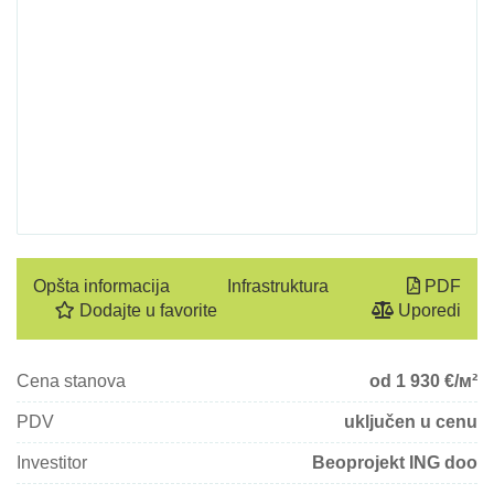
Opšta informacija
Infrastruktura
PDF
Dodajte u favorite
Uporedi
Cena stanova
od 1 930
€/м²
PDV
uključen u cenu
Investitor
Beoprojekt ING doo