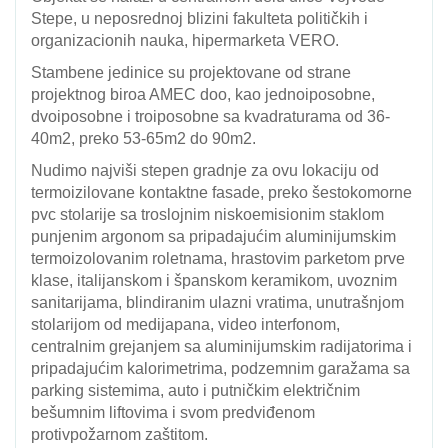
Stepe, u neposrednoj blizini fakulteta političkih i
organizacionih nauka, hipermarketa VERO.
Stambene jedinice su projektovane od strane
projektnog biroa AMEC doo, kao jednoiposobne,
dvoiposobne i troiposobne sa kvadraturama od 36-
40m2, preko 53-65m2 do 90m2.
Nudimo najviši stepen gradnje za ovu lokaciju od
termoizilovane kontaktne fasade, preko šestokomorne
pvc stolarije sa troslojnim niskoemisionim staklom
punjenim argonom sa pripadajućim aluminijumskim
termoizolovanim roletnama, hrastovim parketom prve
klase, italijanskom i španskom keramikom, uvoznim
sanitarijama, blindiranim ulazni vratima, unutrašnjom
stolarijom od medijapana, video interfonom,
centralnim grejanjem sa aluminijumskim radijatorima i
pripadajućim kalorimetrima, podzemnim garažama sa
parking sistemima, auto i putničkim električnim
bešumnim liftovima i svom predviđenom
protivpožarnom zaštitom.