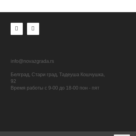
info@novazgrada.rs
Белград
, Стари град,
Тадеуша Кошчушка,
92
Время работы с 9-00 до 18-00 пон - пят