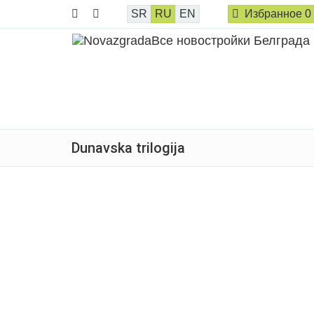
SR
RU
EN
Избранное
0
Dunavska trilogija
Продано