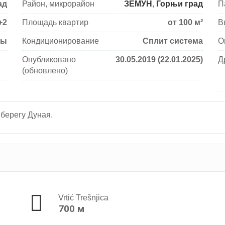
ад
Район, микрорайон
ЗЕМУН
,
Горњи град
П
+2
Площадь квартир
от 100 м²
В
сы
Кондиционирование
Сплит система
О
Опубликовано
30.05.2019 (22.01.2025)
Д
(обновлено)
 берегу Дуная.
Vrtić Trešnjica
700 м