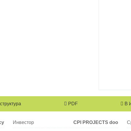
структура
PDF
В 
су
Инвестор
CPI PROJECTS doo
С