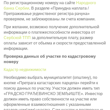
По регистрационному номеру на сайте
Народного
банка Сербии
. В разделе «Принудна наплата /
Претраживање јединственог регистра рачуна»
проверяем, не заблокированы ли счета компании.
При желании, возможно получение дополнительной
информации о платежеспособности инвестора от
Сербской ТПП
за дополнительную плату, размер
оплаты зависит от объема и скорости предоставленной
информации.
Проверка данных об участке по кадастровому
номеру
Кадастр недвижимости
Необходимо выбрать муниципалитет (општину), по
кнопке «Претрага катастарских парцела» перейти к
поиску данных по участку. Участок должен иметь тип
«ГРАДСКО ГРАЂЕВИНСКО ЗЕМЉИШТЕ». Инвестор
должен иметь право собственности на участке или
оформленные взаимоотношения с указанными
владельцем(ами) участка. Сам участок и построенные