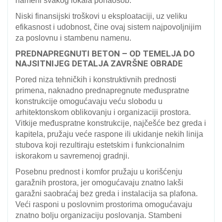
nameni svakog lokala ponaosob.
Niski finansijski troškovi u eksploataciji, uz veliku
efikasnost i udobnost, čine ovaj sistem najpovoljnijim
za poslovnu i stambenu namenu.
PREDNAPREGNUTI BETON – OD TEMELJA DO
NAJSITNIJEG DETALJA ZAVRŠNE OBRADE
Pored niza tehničkih i konstruktivnih prednosti
primena, naknadno prednapregnute međuspratne
konstrukcije omogućavaju veću slobodu u
arhitektonskom oblikovanju i organizaciji prostora.
Vitkije međuspratne konstrukcije, najčešće bez greda i
kapitela, pružaju veće raspone ili ukidanje nekih linija
stubova koji rezultiraju estetskim i funkcionalnim
iskorakom u savremenoj gradnji.
Posebnu prednost i komfor pružaju u korišćenju
garažnih prostora, jer omogućavaju znatno lakši
garažni saobraćaj bez greda i instalacija sa plafona.
Veći rasponi u poslovnim prostorima omogućavaju
znatno bolju organizaciju poslovanja. Stambeni