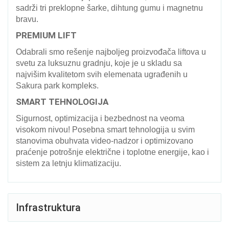
sadrži tri preklopne šarke, dihtung gumu i magnetnu
bravu.
PREMIUM LIFT
Odabrali smo rešenje najboljeg proizvođača liftova u
svetu za luksuznu gradnju, koje je u skladu sa
najvišim kvalitetom svih elemenata ugrađenih u
Sakura park kompleks.
SMART TEHNOLOGIJA
Sigurnost, optimizacija i bezbednost na veoma
visokom nivou! Posebna smart tehnologija u svim
stanovima obuhvata video-nadzor i optimizovano
praćenje potrošnje električne i toplotne energije, kao i
sistem za letnju klimatizaciju.
Infrastruktura