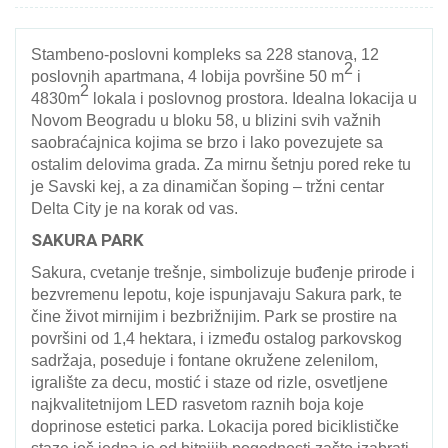
Stambeno-poslovni kompleks sa 228 stanova, 12
2
poslovnih apartmana, 4 lobija površine 50 m
i
2
4830m
lokala i poslovnog prostora. Idealna lokacija u
Novom Beogradu u bloku 58, u blizini svih važnih
saobraćajnica kojima se brzo i lako povezujete sa
ostalim delovima grada. Za mirnu šetnju pored reke tu
je Savski kej, a za dinamičan šoping – tržni centar
Delta City je na korak od vas.
SAKURA PARK
Sakura, cvetanje trešnje, simbolizuje buđenje prirode i
bezvremenu lepotu, koje ispunjavaju Sakura park, te
čine život mirnijim i bezbrižnijim. Park se prostire na
površini od 1,4 hektara, i između ostalog parkovskog
sadržaja, poseduje i fontane okružene zelenilom,
igralište za decu, mostić i staze od rizle, osvetljene
najkvalitetnijom LED rasvetom raznih boja koje
doprinose estetici parka. Lokacija pored biciklističke