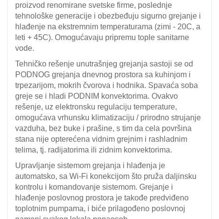
proizvod renomirane svetske firme, poslednje
tehnološke generacije i obezbeđuju sigurno grejanje i
hlađenje na ekstremnim temperaturama (zimi - 20C, a
leti + 45C). Omogućavaju pripremu tople sanitarne
vode.
Tehničko rešenje unutrašnjeg grejanja sastoji se od
PODNOG grejanja dnevnog prostora sa kuhinjom i
trpezarijom, mokrih čvorova i hodnika. Spavaća soba
greje se i hladi PODNIM konvektorima. Ovakvo
rešenje, uz elektronsku regulaciju temperature,
omogućava vrhunsku klimatizaciju / prirodno strujanje
vazduha, bez buke i prašine, s tim da cela površina
stana nije opterećena vidnim grejnim i rashladnim
telima, tj. radijatorima ili zidnim konvektorima.
Upravljanje sistemom grejanja i hlađenja je
automatsko, sa Wi-Fi konekcijom što pruža daljinsku
kontrolu i komandovanje sistemom. Grejanje i
hlađenje poslovnog prostora je takođe predviđeno
toplotnim pumpama, i biće prilagođeno poslovnoj