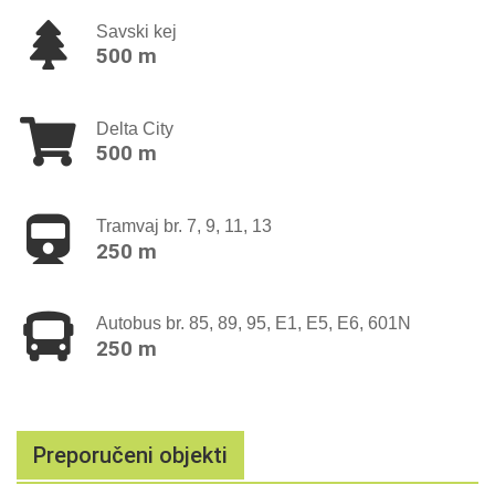
Savski kej
500 m
Delta City
500 m
Tramvaj br. 7, 9, 11, 13
250 m
Autobus br. 85, 89, 95, E1, E5, E6, 601N
250 m
Preporučeni objekti