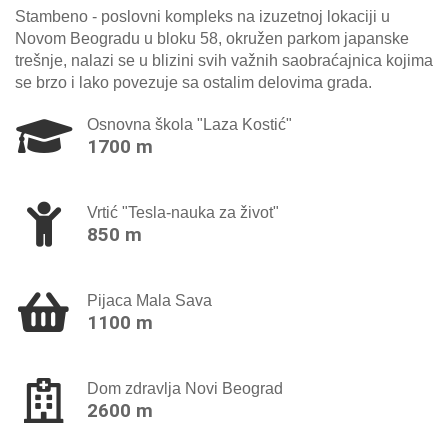
Stambeno - poslovni kompleks na izuzetnoj lokaciji u
Novom Beogradu u bloku 58, okružen parkom japanske
trešnje, nalazi se u blizini svih važnih saobraćajnica kojima
se brzo i lako povezuje sa ostalim delovima grada.
Osnovna škola "Laza Kostić"
1700 m
Vrtić "Tesla-nauka za život"
850 m
Pijaca Mala Sava
1100 m
Dom zdravlja Novi Beograd
2600 m