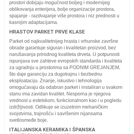
prostori dobijaju mogućnost boljeg i modernijeg
oblikovanja enterijera, bolje organizacije prostora,
spajanje - razdvajanje više prostora i niz prednosti u
kasnijim adaptacijama.
HRASTOV PARKET PRVE KLASE
Parket od najkvalitetnijeg hrasta i vrhunske završne
obrade garantuje siguran i kvalitetan proizvod, bez
narušavanja prirodnog kvaliteta drveta. U potpunosti
ispunjava sve zahteve evropskih standarda i kvaliteta
za ugradnju u prostorima sa PODNIM GREJANJEM,
što daje garanciju za dugotrajnu i bezbednu
eksploataciju. Znanje, iskustvo i tehnologija
omogućavaju da odabran parket i instaliran u svakom
stanu ima zavidan kvalitet. Nesporna je njegova
vrednost u estetskom, funkcionalnom kao i u pogledu
izdržljivosti. Odlikuje se izuzetnim mehaničkim
svojstvima, trajnošću i savršenim nijansama
svetlosmeđe boje.
ITALIJANSKA KERAMIKA I ŠPANSKA