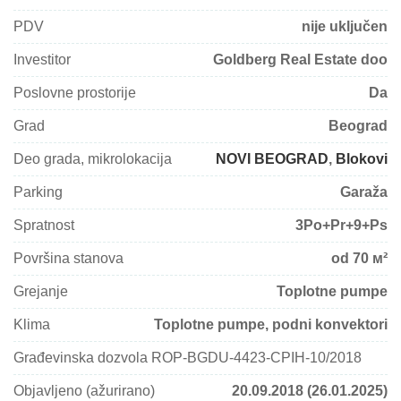
PDV
nije uključen
Investitor
Goldberg Real Estate doo
Poslovne prostorije
Da
Grad
Beograd
Deo grada, mikrolokacija
NOVI BEOGRAD
,
Blokovi
Parking
Garaža
Spratnost
3Po+Pr+9+Ps
Površina stanova
od 70 м²
Grejanje
Toplotne pumpe
Klima
Toplotne pumpe, podni konvektori
Građevinska dozvola ROP-BGDU-4423-CPIН-10/2018
Objavljeno (ažurirano)
20.09.2018 (26.01.2025)