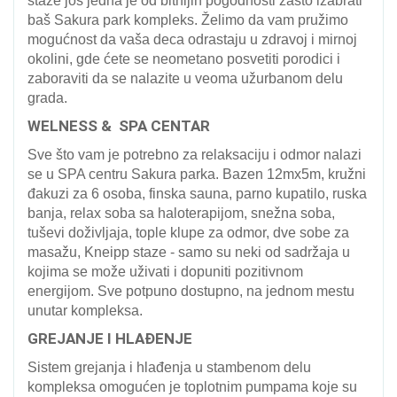
staze još jedna je od bitnijih pogodnosti zašto izabrati
baš Sakura park kompleks. Želimo da vam pružimo
mogućnost da vaša deca odrastaju u zdravoj i mirnoj
okolini, gde ćete se neometano posvetiti porodici i
zaboraviti da se nalazite u veoma užurbanom delu
grada.
WELNESS & SPA CENTAR
Sve što vam je potrebno za relaksaciju i odmor nalazi
se u SPA centru Sakura parka. Bazen 12mx5m, kružni
đakuzi za 6 osoba, finska sauna, parno kupatilo, ruska
banja, relax soba sa haloterapijom, snežna soba,
tuševi doživljaja, tople klupe za odmor, dve sobe za
masažu, Kneipp staze - samo su neki od sadržaja u
kojima se može uživati i dopuniti pozitivnom
energijom. Sve potpuno dostupno, na jednom mestu
unutar kompleksa.
GREJANJE I HLAĐENJE
Sistem grejanja i hlađenja u stambenom delu
kompleksa omogućen je toplotnim pumpama koje su