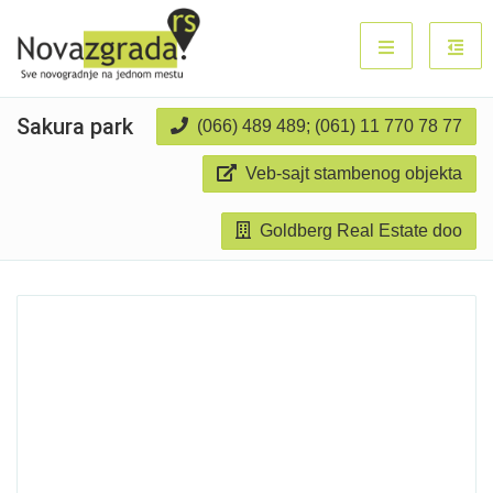
Sakura park
(066) 489 489; (061) 11 770 78 77
Veb-sajt stambenog objekta
Goldberg Real Estate doo