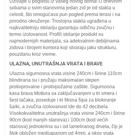
Uživajte u pogledu iz vašeg novog doma! U dnevnim
sobama u svim stanovima jedan zid je od stakla u
celosti, što omogućava pun pogled prema terasi i na
prirodno okruženje. Troslojna stakla ugrađena u
najkvalitetniju stolariju garantuju odličnu zvučnu i
termo izolovanost. Profili stolarije produkt su
najmodernijih materijala, sa adekvatnim debljinama
zidova i brojem komora koji stvaraju jaku strukturu,
pouzdanu kroz vreme.
ULAZNA, UNUTRAŠNJA VRATA I BRAVE
Ulazna sigurnosna vrata visine 240cm i širine 110cm
blindirana su i pružaju maksimalan stepen
protivprovalne i protivpožarne zaštite. Sigurnosna
kasa brava Mottura sa zaključavanjem u tri smera i
šest tačaka, poseduje i tri fiksna šipa za blokiranje
šarki, a zvučna izolovanost ide do 42 decibela.
Visokokvalitetna unutrašnja vrata visine 240cm i širine
90cm (kod manjih stanova) i 100cm (kod većih
stanova) jednokrilna su i od lameliranog drveta, čiji je
štok obložen medijapanom od 4mm, a okov vrata