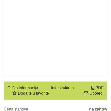
Opšta informacija
Infrastruktura
PDF
Dodajte u favorite
Uporedi
Cena stanova
na zahtev