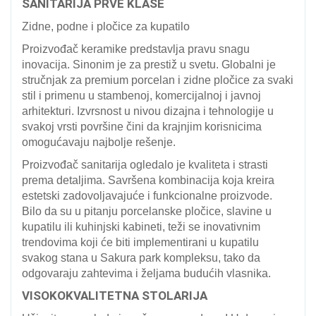
SANITARIJA PRVE KLASE
Zidne, podne i pločice za kupatilo
Proizvođač keramike predstavlja pravu snagu
inovacija. Sinonim je za prestiž u svetu. Globalni je
stručnjak za premium porcelan i zidne pločice za svaki
stil i primenu u stambenoj, komercijalnoj i javnoj
arhitekturi. Izvrsnost u nivou dizajna i tehnologije u
svakoj vrsti površine čini da krajnjim korisnicima
omogućavaju najbolje rešenje.
Proizvođač sanitarija ogledalo je kvaliteta i strasti
prema detaljima. Savršena kombinacija koja kreira
estetski zadovoljavajuće i funkcionalne proizvode.
Bilo da su u pitanju porcelanske pločice, slavine u
kupatilu ili kuhinjski kabineti, teži se inovativnim
trendovima koji će biti implementirani u kupatilu
svakog stana u Sakura park kompleksu, tako da
odgovaraju zahtevima i željama budućih vlasnika.
VISOKOKVALITETNA STOLARIJA