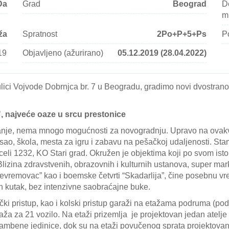
Da
Grad
Beograd
D
m
ža
Spratnost
2Po+P+5+Ps
P
19
Objavljeno (ažurirano)
05.12.2019 (28.04.2022)
ulici Vojvode Dobrnjca br. 7 u Beogradu, gradimo novi dvostran
 najveće oaze u srcu prestonice
ovanje, nema mnogo mogućnosti za novogradnju. Upravo na ovakvo
ao, škola, mesta za igru i zabavu na pešačkoj udaljenosti. Sta
celi 1232, KO Stari grad. Okružen je objektima koji po svom ist
izina zdravstvenih, obrazovnih i kulturnih ustanova, super marke
evremovac” kao i boemske četvrti “Skadarlija”, čine posebnu vr
n kutak, bez intenzivne saobraćajne buke.
i pristup, kao i kolski pristup garaži na etažama podruma (pod
ža za 21 vozilo. Na etaži prizemlja je projektovan jedan atelje i
 stambene jedinice, dok su na etaži povučenog sprata projektova