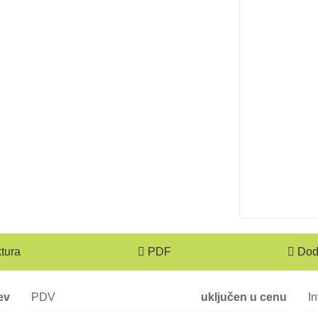
ktura
PDF
Doda
ev
PDV
uključen u cenu
In