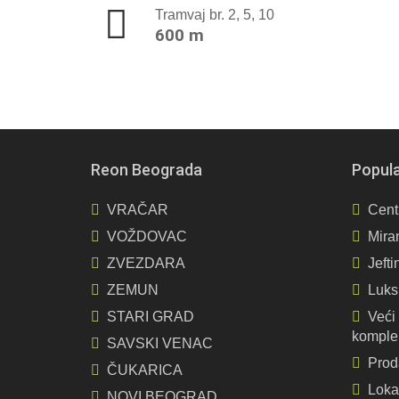
Tramvaj br. 2, 5, 10
600 m
Reon Beograda
Popula
VRAČAR
Cent
VOŽDOVAC
Mira
ZVEZDARA
Jefti
ZEMUN
Luks
STARI GRAD
Veći
komple
SAVSKI VENAC
Prod
ČUKARICA
Loka
NOVI BEOGRAD