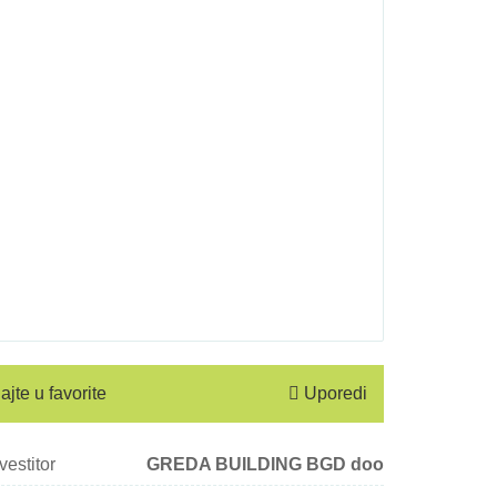
jte u favorite
Uporedi
vestitor
GREDA BUILDING BGD doo