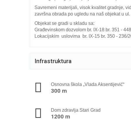
Savremeni materijali, visok kvalitet gradnje, v
završna obrada po ugledu na naš objekat u ul.
Objekat se gradi u skladu sa:
Građevinskom dozvolom br. IX-18 br. 351 - 448
Lokacijskim uslovima br. IX-15 br. 350 - 236/
Infrastruktura
Osnovna škola „Vlada Aksentijević“
300 m
Dom zdravlja Stari Grad
1200 m