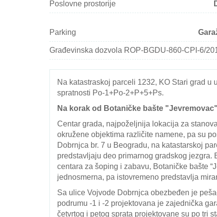
Poslovne prostorije
Parking
Gara
Građevinska dozvola ROP-BGDU-860-CPI-6/20
Na katastraskoj parceli 1232, KO Stari grad u 
spratnosti Po-1+Po-2+P+5+Ps.
Na korak od Botaničke bašte "Jevremovac",
Centar grada, najpoželjnija lokacija za stan
okružene objektima različite namene, pa su pos
Dobrnjca br. 7 u Beogradu, na katastarskoj par
predstavljaju deo primarnog gradskog jezgra. Bl
centara za šoping i zabavu, Botaničke bašte “J
jednosmerna, pa istovremeno predstavlja mira
Sa ulice Vojvode Dobrnjca obezbeđen je pešačk
podrumu -1 i -2 projektovana je zajednička gara
četvrtog i petog sprata projektovane su po tri