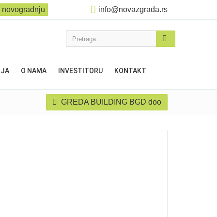
 novogradnju
info@novazgrada.rs
Pretraga...
NJA
O NAMA
INVESTITORU
KONTAKT
GREDA BUILDING BGD doo