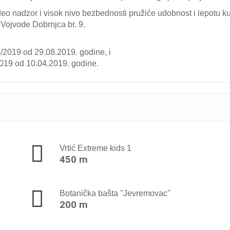
ideo nadzor i visok nivo bezbednosti pružiće udobnost i lepotu k
 Vojvode Dobrnjca br. 9.
/2019 od 29.08.2019. godine, i
2019 od 10.04.2019. godine.
Vrtić Extreme kids 1
450 m
Botanička bašta "Jevremovac"
200 m