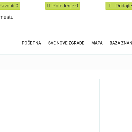
Favoriti
0
Poređenje
0
Dodajte
POČETNA
SVE NOVE ZGRADE
MAPA
BAZA ZNA