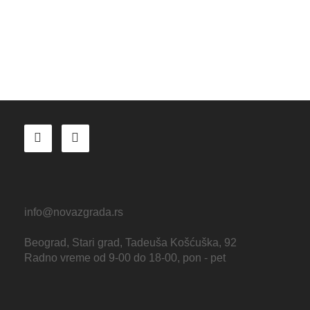
info@novazgrada.rs
Beograd
, Stari grad,
Tadeuša Košćuška, 92
Radno vreme od 9-00 do 18-00, pon - pet