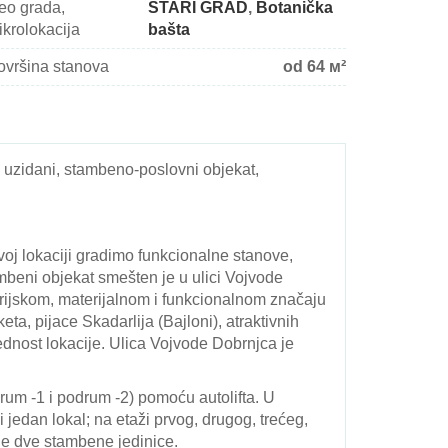
eo grada,
STARI GRAD
,
Botanička
ikrolokacija
bašta
ovršina stanova
od 64 м²
o uzidani, stambeno-poslovni objekat,
j lokaciji gradimo funkcionalne stanove,
mbeni objekat smešten je u ulici Vojvode
orijskom, materijalnom i funkcionalnom značaju
ta, pijace Skadarlija (Bajloni), atraktivnih
ednost lokacije. Ulica Vojvode Dobrnjca je
rum -1 i podrum -2) pomoću autolifta. U
 jedan lokal; na etaži prvog, drugog, trećeg,
ne dve stambene jedinice.