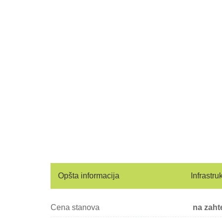
Opšta informacija
Infrastru
Cena stanova
na zaht