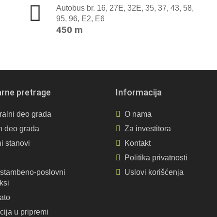
Autobus br. 16, 27E, 32E, 35, 37, 43, 58,
95, 96, E2, E6
450 m
rne pretrage
Informacija
ralni deo grada
O nama
n deo grada
Za investitora
ni stanovi
Kontakt
Politika privatnosti
 stambeno-poslovni
Uslovi korišćenja
ksi
ato
cija u pripremi