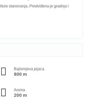
ulture stanovanja. Predviđena je gradnja i
Bajlonijeva pijaca
800 m
Aroma
200 m